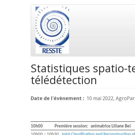
Aller
Main
au
contenu
navigation
principal
Statistiques spatio-
télédétection
Date de l'évènement
10 mai 2022, AgroPar
10h00 Première session: animatrice Liliane Bel
10h00 – 10h30
Joint Classification and Reconstruction o