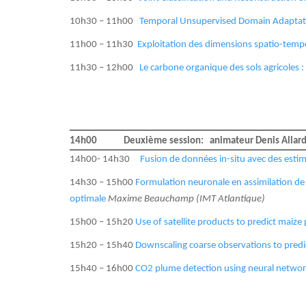
10h30 – 11h00
Temporal Unsupervised Domain Adaptation
11h00 – 11h30
Exploitation des dimensions spatio-temp
11h30 – 12h00
Le carbone organique des sols agricoles : v
14h00 Deuxième session: animateur Denis Allar
14h00- 14h30
Fusion de données in-situ avec des estim
14h30 – 15h00
Formulation neuronale en assimilation de 
optimale
Maxime Beauchamp (IMT Atlantique)
15h00 – 15h20
Use of satellite products to predict maize
15h20 – 15h40
Downscaling coarse observations to predic
15h40 – 16h00
CO2 plume detection using neural networks