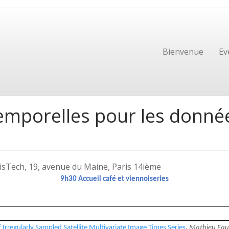
Bienvenue
Ev
temporelles pour les donnée
isTech, 19, avenue du Maine, Paris 14ième
9h30 Accueil café et viennoiseries
f Irregularly Sampled Satellite Multivariate Image Times Series
,
Mathieu Fau