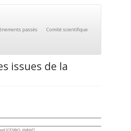
ènements passés
Comité scientifique
s issues de la
vel (CESBIO, INRAE)