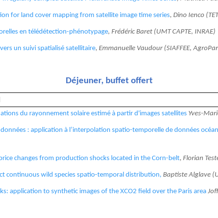
 for land cover mapping from satellite image time series
,
Dino Ienco (TE
orelles en télédétection-phénotypage
, Frédéric Baret (UMT CAPTE, INRAE)
ers un suivi spatialisé satellitaire
,
Emmanuelle Vaudour (SIAFFEE, AgroPar
Déjeuner, buffet offert
d
ations du rayonnement solaire estimé à partir d'images satellites
Yves-Mari
données : application à l’interpolation spatio-temporelle de données océan
 price changes from production shocks located in the Corn-belt
,
Florian Test
t continuous wild species spatio-temporal distribution,
Baptiste Alglave 
: application to synthetic images of the XCO2 field over the Paris area
Jof