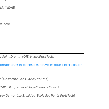
TIS, INRAE)
isTech)
e Saint Drenan (OIE, MinesParisTech)
ographiques et extensions nouvelles pour l’interpolation
e (Université Paris Saclay et Atos)
(UMR ESE, Ifremer et AgroCampus Ouest)
frey Dumont Le Brazidec (Ecole des Ponts ParisTech)