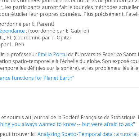
erne des données journalières et horaires de pollution pm2.5
ier, les participants auront fait le tour des méthodes actuell
 pour étudier leur propres données. Plus précisément, l'ateli
oordonné par E. Parent)
 dépendance
: (coordonné par E. Gabriel)
L, PL (coordonné par T. Opitz)
par L. Bel)
lir le professeur
Emilio Porcu
de l'Université Federico Santa M
tion spatio-temporelle à l'échelle du globe. Son exposé cou
mporelles définies sur la sphère), et les problèmes liés à la
nce functions for Planet Earth"
it et soumis au Journal de la Société Française de Statistique
thing you always wanted to know -- but were afraid to ask"
peut trouver ici:
Analyzing Spatio-Temporal data : a tutorial