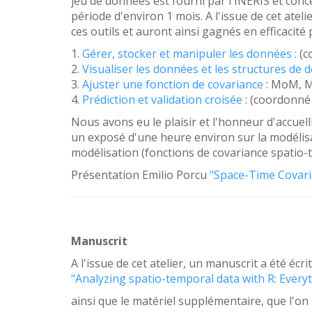
jeu de données est fourni par l'INERIS et conc
période d'environ 1 mois. A l'issue de cet atel
ces outils et auront ainsi gagnés en efficacité
1.
Gérer, stocker et manipuler les données :
(c
2.
Visualiser les données et les structures de
3.
Ajuster une fonction de covariance
: MoM, M
4.
Prédiction et validation croisée
: (coordonné 
Nous avons eu le plaisir et l'honneur d'accuell
un exposé d'une heure environ sur la modélisa
modélisation (fonctions de covariance spatio-te
Présentation Emilio Porcu
"Space-Time Covaria
Manuscrit
A l'issue de cet atelier, un manuscrit a été écr
"Analyzing spatio-temporal data with R: Every
ainsi que le matériel supplémentaire, que l'on 